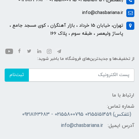
(تلفکس) 02155151459 02155800795 - 09218163683
info@chasbariana.ir
تهران، خیابان 15 خرداد ، بازار آهنگران ، کوی مسجد جامع ،
پاساژ ولیعصر ، طبقه سوم ، پلاک 166
از تخفیف‌ها و جدیدترین‌های فروشگاه ما باخبر شوید:
ثبت‌نام
ارتباط با ما
شماره تماس:
(تلفکس) 02155151459 02155800795 - 09218163683
آدرس ایمیل:
info@chasbariana.ir