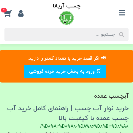
چسب آریانا
0
📢 اگر قصد خرید با تعداد کمتر را دارید.
🛒 ورود به بخش خرید خرده فروشی
آبچسب عمده
خرید نوار آب‌ چسب | راهنمای کامل خرید آب
چسب عمده با کیفیت بالا
/%D8%A2%D8%A8-%DA%86%D8%B3%D8%A8