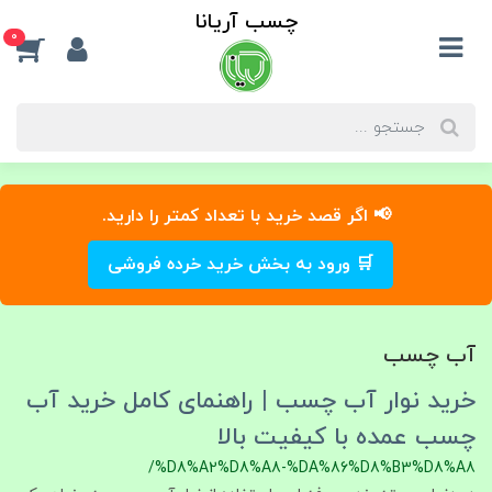
چسب آریانا
0
📢 اگر قصد خرید با تعداد کمتر را دارید.
🛒 ورود به بخش خرید خرده فروشی
آب چسب
خرید نوار آب‌ چسب | راهنمای کامل خرید آب
چسب عمده با کیفیت بالا
/%D8%A2%D8%A8-%DA%86%D8%B3%D8%A8