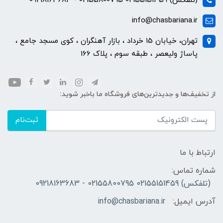
(تلفکس) 02155151459 02155800795 - 09218163683
info@chasbariana.ir
تهران، خیابان 15 خرداد ، بازار آهنگران ، کوی مسجد جامع ،
پاساژ ولیعصر ، طبقه سوم ، پلاک 166
از تخفیف‌ها و جدیدترین‌های فروشگاه ما باخبر شوید:
ثبت‌نام
ارتباط با ما
شماره تماس:
(تلفکس) 02155151459 02155800795 - 09218163683
آدرس ایمیل:
info@chasbariana.ir