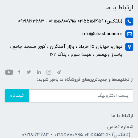
ارتباط با ما
(تلفکس) 02155151459 02155800795 - 09218163683
info@chasbariana.ir
تهران، خیابان 15 خرداد ، بازار آهنگران ، کوی مسجد جامع ،
پاساژ ولیعصر ، طبقه سوم ، پلاک 166
از تخفیف‌ها و جدیدترین‌های فروشگاه ما باخبر شوید:
ثبت‌نام
ارتباط با ما
شماره تماس:
(تلفکس) 02155151459 02155800795 - 09218163683