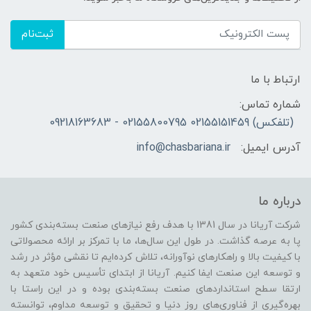
ثبت‌نام
ارتباط با ما
شماره تماس:
(تلفکس) 02155151459 02155800795 - 09218163683
آدرس ایمیل:
info@chasbariana.ir
درباره ما
شرکت آریانا در سال 1381 با هدف رفع نیازهای صنعت بسته‌بندی کشور
پا به عرصه گذاشت. در طول این سال‌ها، ما با تمرکز بر ارائه محصولاتی
با کیفیت بالا و راهکارهای نوآورانه، تلاش کرده‌ایم تا نقشی مؤثر در رشد
و توسعه این صنعت ایفا کنیم. آریانا از ابتدای تأسیس خود متعهد به
ارتقا سطح استانداردهای صنعت بسته‌بندی بوده و در این راستا با
بهره‌گیری از فناوری‌های روز دنیا و تحقیق و توسعه مداوم، توانسته