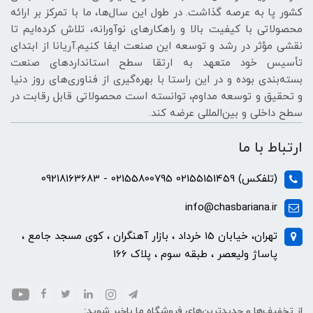
کشور پا به عرصه گذاشت. در طول این سال‌ها، ما با تمرکز بر ارائه
محصولاتی با کیفیت بالا و راهکارهای نوآورانه، تلاش کرده‌ایم تا
نقشی مؤثر در رشد و توسعه این صنعت ایفا کنیم.آریانا از ابتدای
تأسیس خود متعهد به ارتقا سطح استانداردهای صنعت
بسته‌بندی بوده و در این راستا با بهره‌گیری از فناوری‌های روز دنیا
و تحقیق و توسعه مداوم، توانسته است محصولاتی قابل رقابت در
سطح داخلی و بین‌المللی عرضه کند.
ارتباط با ما
(تلفکس) 02155151459 02155800795 - 09218163683
info@chasbariana.ir
تهران، خیابان 15 خرداد ، بازار آهنگران ، کوی مسجد جامع ،
پاساژ ولیعصر ، طبقه سوم ، پلاک 166
از تخفیف‌ها و جدیدترین‌های فروشگاه ما باخبر شوید: