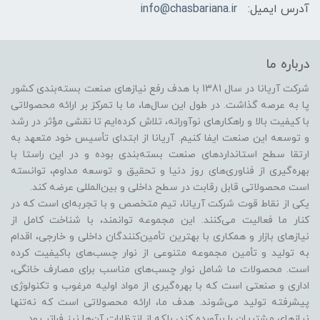
آدرس ایمیل:
info@chasbariana.ir
درباره ما
شرکت آریانا در سال 1381 با هدف رفع نیازهای صنعت بسته‌بندی کشور
پا به عرصه گذاشت. در طول این سال‌ها، ما با تمرکز بر ارائه محصولاتی
با کیفیت بالا و راهکارهای نوآورانه، تلاش کرده‌ایم تا نقشی مؤثر در رشد
و توسعه این صنعت ایفا کنیم. آریانا از ابتدای تأسیس خود متعهد به
ارتقا سطح استانداردهای صنعت بسته‌بندی بوده و در این راستا با
بهره‌گیری از فناوری‌های روز دنیا و تحقیق و توسعه مداوم، توانسته
است محصولاتی قابل رقابت در سطح داخلی و بین‌المللی عرضه کند.
یکی از نقاط قوت شرکت آریانا، تیم متخصص و با تجربه‌ای است که در
کنار ما فعالیت می‌کنند. این مجموعه توانمند، با شناخت کامل از
نیازهای بازار و همکاری با بهترین تأمین‌کنندگان داخلی و خارجی، اقدام
به تولید و تأمین مجموعه متنوعی از نوار چسب‌های باکیفیت کرده
است. محصولات ما شامل نوار چسب‌های مناسب برای مصارف خانگی،
اداری و صنعتی است که با بهره‌گیری از مواد اولیه مرغوب و تکنولوژی
پیشرفته تولید می‌شوند. هدف ما، ارائه محصولاتی است که نه‌تنها
نیازهای مشتریان را برآورده کند، بلکه از انتظارات آن‌ها نیز فراتر رود.