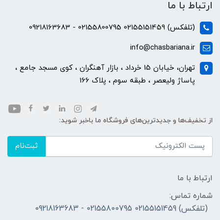
ارتباط با ما
(تلفکس) 02155151459 02155800795 - 09218163683
info@chasbariana.ir
تهران، خیابان 15 خرداد ، بازار آهنگران ، کوی مسجد جامع ،
پاساژ ولیعصر ، طبقه سوم ، پلاک 166
از تخفیف‌ها و جدیدترین‌های فروشگاه ما باخبر شوید:
ثبت‌نام
ارتباط با ما
شماره تماس:
(تلفکس) 02155151459 02155800795 - 09218163683