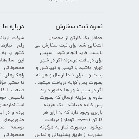
نحوه ثبت سفارش
درباره ما
حداقل یک کارتن از محصول
انتخابی شما برای ثبت سفارش می
رفع نیازها
بایست خرید انجام شود . سپس
کشور پا به 
برای دریافت مرسوله اگر در شهر
این سال‌ها، 
تهران باشید با تپسی و تیپاکس و
محصولاتی 
پست و ... برای شما ارسال و هزینه
راهکارهای نو
بصورت پس کرایه دریافت میشود .
تا نقشی مؤث
اگر در سایر شهر ها حضور دارید .
صنعت ایفا ک
علاوه بر هزینه ارسال که بصورت
تأسیس خود 
پس کرایه میباشد . یک هزینه
استاندارده
باربری وجود دارد که به ازای هر
بوده و در این
کارتن (100,۰۰۰ تومان) دریافت
فناوری‌های 
میشود . درصورت نیاز به هرگونه
توسعه مدا
مشورت از طریق پشتیبانی و تماس
محصولاتی ق