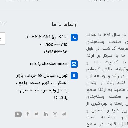
ارتباط با ما
از 
شرکت آریانا در سال 1381 با هدف
(تلفکس) 02155151459
ی صنعت بسته‌بندی
02155800795 -
عرصه گذاشت. در طول
09218163683
ما با تمرکز بر ارائه
با کیفیت بالا و
info@chasbariana.ir
آورانه، تلاش کرده‌ایم
تهران، خیابان 15 خرداد ، بازار
ر در رشد و توسعه این
نیم.آریانا از ابتدای
آهنگران ، کوی مسجد جامع ،
متعهد به ارتقا سطح
پاساژ ولیعصر ، طبقه سوم ،
ای صنعت بسته‌بندی
پلاک 166
 راستا با بهره‌گیری از
روز دنیا و تحقیق و
وم، توانسته است
ابل رقابت در سطح