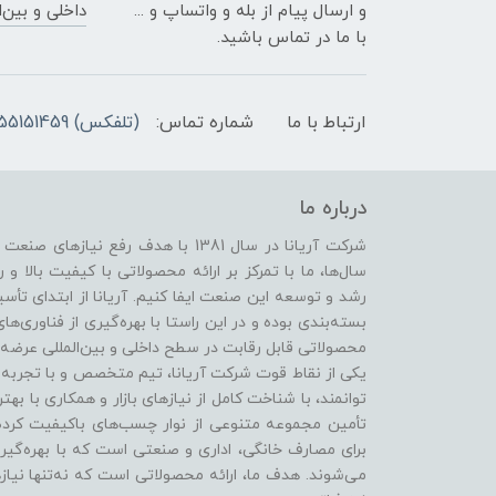
و ارسال پیام از بله و واتساپ و ...
داخلی و بین‌ا
با ما در تماس باشید.
ارتباط با ما
شماره تماس:
(تلفکس) 02155151459 02155800795 - 09218163683
درباره ما
شرکت آریانا در سال 1381 با هدف رفع
سال‌ها، ما با تمرکز بر ارائه محصولاتی با کیفیت بالا و 
رشد و توسعه این صنعت ایفا کنیم. آریانا از ابتدای ت
بسته‌بندی بوده و در این راستا با بهره‌گیری از فناوری‌
محصولاتی قابل رقابت در سطح داخلی و بین‌المللی عرضه 
یکی از نقاط قوت شرکت آریانا، تیم متخصص و با تجربه‌ا
توانمند، با شناخت کامل از نیازهای بازار و همکاری با بهت
تأمین مجموعه متنوعی از نوار چسب‌های باکیفیت کر
برای مصارف خانگی، اداری و صنعتی است که با بهره‌گیری
می‌شوند. هدف ما، ارائه محصولاتی است که نه‌تنها نیازها