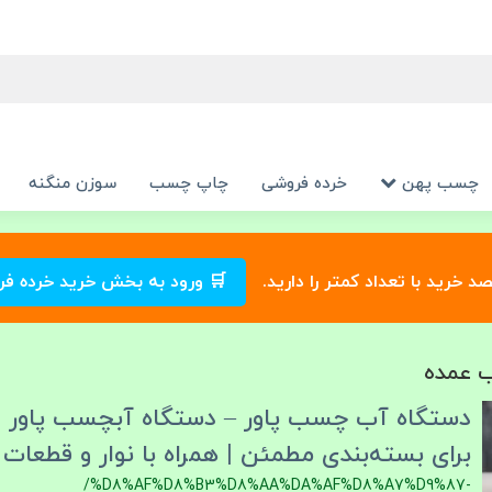
چسب پهن
خرده فروشی
چاپ چسب
سوزن منگنه
صد خرید با تعداد کمتر را دارید.
🛒 ورود به بخش خرید خرده ف
 عمده
دستگاه آب چسب پاور – دستگاه آبچسب پاور ان
برای بسته‌بندی مطمئن | همراه با نوار و قطعات
/%D8%AF%D8%B3%D8%AA%DA%AF%D8%A7%D9%87-