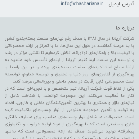
آدرس ایمیل:
info@chasbariana.ir
درباره ما
شرکت آریانا در سال 1381 با هدف رفع نیازهای صنعت بسته‌بندی کشور
پا به عرصه گذاشت. در طول این سال‌ها، ما با تمرکز بر ارائه محصولاتی
با کیفیت بالا و راهکارهای نوآورانه، تلاش کرده‌ایم تا نقشی مؤثر در رشد
و توسعه این صنعت ایفا کنیم. آریانا از ابتدای تأسیس خود متعهد به
ارتقا سطح استانداردهای صنعت بسته‌بندی بوده و در این راستا با
بهره‌گیری از فناوری‌های روز دنیا و تحقیق و توسعه مداوم، توانسته
است محصولاتی قابل رقابت در سطح داخلی و بین‌المللی عرضه کند.
یکی از نقاط قوت شرکت آریانا، تیم متخصص و با تجربه‌ای است که در
کنار ما فعالیت می‌کنند. این مجموعه توانمند، با شناخت کامل از
نیازهای بازار و همکاری با بهترین تأمین‌کنندگان داخلی و خارجی، اقدام
به تولید و تأمین مجموعه متنوعی از نوار چسب‌های باکیفیت کرده
است. محصولات ما شامل نوار چسب‌های مناسب برای مصارف خانگی،
اداری و صنعتی است که با بهره‌گیری از مواد اولیه مرغوب و تکنولوژی
پیشرفته تولید می‌شوند. هدف ما، ارائه محصولاتی است که نه‌تنها
نیازهای مشتریان را برآورده کند، بلکه از انتظارات آن‌ها نیز فراتر رود.