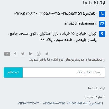
ارتباط با ما
(تلفکس) 02155151459 02155800795 - 09218163683
info@chasbariana.ir
تهران، خیابان 15 خرداد ، بازار آهنگران ، کوی مسجد جامع ،
پاساژ ولیعصر ، طبقه سوم ، پلاک 166
از تخفیف‌ها و جدیدترین‌های فروشگاه ما باخبر شوید:
ثبت‌نام
ارتباط با ما
شماره تماس:
(تلفکس) 02155151459 02155800795 - 09218163683