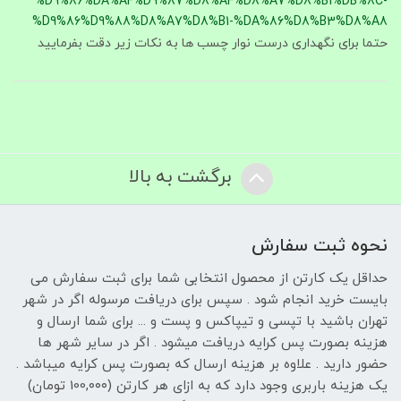
%D9%86%DA%AF%D9%87%D8%AF%D8%A7%D8%B1%DB%8C-
%D9%86%D9%88%D8%A7%D8%B1-%DA%86%D8%B3%D8%A8
حتما برای نگهداری درست نوار چسب ها به نکات زیر دقت بفرمایید
برگشت به بالا
نحوه ثبت سفارش
حداقل یک کارتن از محصول انتخابی شما برای ثبت سفارش می
بایست خرید انجام شود . سپس برای دریافت مرسوله اگر در شهر
تهران باشید با تپسی و تیپاکس و پست و ... برای شما ارسال و
هزینه بصورت پس کرایه دریافت میشود . اگر در سایر شهر ها
حضور دارید . علاوه بر هزینه ارسال که بصورت پس کرایه میباشد .
یک هزینه باربری وجود دارد که به ازای هر کارتن (100,۰۰۰ تومان)