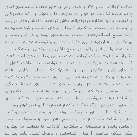
شرکت آریانا در سال 1381 با هدف رفع نیازهای صنعت بسته‌بندی کشور
پا به عرصه گذاشت. در طول این سال‌ها، ما با تمرکز بر ارائه محصولاتی
با کیفیت بالا و راهکارهای نوآورانه، تلاش کرده‌ایم تا نقشی مؤثر در رشد
و توسعه این صنعت ایفا کنیم. آریانا از ابتدای تأسیس خود متعهد به
ارتقا سطح استانداردهای صنعت بسته‌بندی بوده و در این راستا با
بهره‌گیری از فناوری‌های روز دنیا و تحقیق و توسعه مداوم، توانسته
است محصولاتی قابل رقابت در سطح داخلی و بین‌المللی عرضه کند.
یکی از نقاط قوت شرکت آریانا، تیم متخصص و با تجربه‌ای است که در
کنار ما فعالیت می‌کنند. این مجموعه توانمند، با شناخت کامل از
نیازهای بازار و همکاری با بهترین تأمین‌کنندگان داخلی و خارجی، اقدام
به تولید و تأمین مجموعه متنوعی از نوار چسب‌های باکیفیت کرده
است. محصولات ما شامل نوار چسب‌های مناسب برای مصارف خانگی،
اداری و صنعتی است که با بهره‌گیری از مواد اولیه مرغوب و تکنولوژی
پیشرفته تولید می‌شوند. هدف ما، ارائه محصولاتی است که نه‌تنها
نیازهای مشتریان را برآورده کند، بلکه از انتظارات آن‌ها نیز فراتر رود.
ما در شرکت آریانا باور داریم که موفقیت و رضایت مشتریان، کلید
اصلی پیشرفت ماست. از این رو، تمام تلاش خود را معطوف به ایجاد
ارتباطی پایدار و صمیمانه با مشتریان کرده‌ایم تا بتوانیم به بهترین
شکل ممکن نیازهای آن‌ها را شناسایی و برطرف کنیم. مأموریت ما،