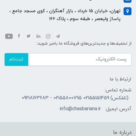
تهران، خیابان 15 خرداد ، بازار آهنگران ، کوی مسجد جامع ،
پاساژ ولیعصر ، طبقه سوم ، پلاک 166
از تخفیف‌ها و جدیدترین‌های فروشگاه ما باخبر شوید:
ثبت‌نام
ارتباط با ما
شماره تماس:
(تلفکس) 02155151459 02155800795 - 09218163683
آدرس ایمیل:
info@chasbariana.ir
درباره ما