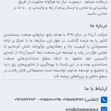
دریافت میشود . درصورت نیاز به هرگونه مشورت از طریق
پشتیبانی و تماس و ارسال پیام از بله و واتساپ و ... با ما در
تماس باشید.
درباره ما
شرکت آریانا در سال 1381 با هدف رفع نیازهای صنعت بسته‌بندی
کشور پا به عرصه گذاشت. در طول این سال‌ها، ما با تمرکز بر ارائه
محصولاتی با کیفیت بالا و راهکارهای نوآورانه، تلاش کرده‌ایم تا
نقشی مؤثر در رشد و توسعه این صنعت ایفا کنیم.آریانا از ابتدای
تأسیس خود متعهد به ارتقا سطح استانداردهای صنعت
بسته‌بندی بوده و در این راستا با بهره‌گیری از فناوری‌های روز دنیا
و تحقیق و توسعه مداوم، توانسته است محصولاتی قابل رقابت در
سطح داخلی و بین‌المللی عرضه کند.
ارتباط با ما
(تلفکس) 02155151459 02155800795 - 09218163683
info@chasbariana.ir