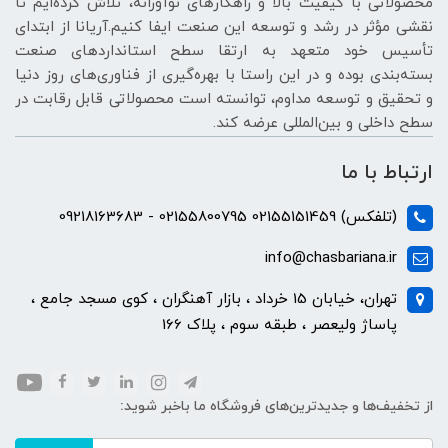
محصولاتی با کیفیت بالا و راهکارهای نوآورانه، تلاش کرده‌ایم تا
نقشی مؤثر در رشد و توسعه این صنعت ایفا کنیم.آریانا از ابتدای
تأسیس خود متعهد به ارتقا سطح استانداردهای صنعت
بسته‌بندی بوده و در این راستا با بهره‌گیری از فناوری‌های روز دنیا
و تحقیق و توسعه مداوم، توانسته است محصولاتی قابل رقابت در
سطح داخلی و بین‌المللی عرضه کند.
ارتباط با ما
(تلفکس) 02155151459 02155800795 - 09218163683
info@chasbariana.ir
تهران، خیابان 15 خرداد ، بازار آهنگران ، کوی مسجد جامع ،
پاساژ ولیعصر ، طبقه سوم ، پلاک 166
از تخفیف‌ها و جدیدترین‌های فروشگاه ما باخبر شوید: