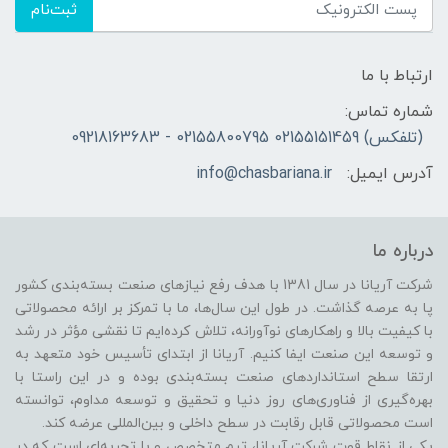
ثبت‌نام
ارتباط با ما
شماره تماس:
(تلفکس) 02155151459 02155800795 - 09218163683
آدرس ایمیل:
info@chasbariana.ir
درباره ما
شرکت آریانا در سال 1381 با هدف رفع نیازهای صنعت بسته‌بندی کشور
پا به عرصه گذاشت. در طول این سال‌ها، ما با تمرکز بر ارائه محصولاتی
با کیفیت بالا و راهکارهای نوآورانه، تلاش کرده‌ایم تا نقشی مؤثر در رشد
و توسعه این صنعت ایفا کنیم. آریانا از ابتدای تأسیس خود متعهد به
ارتقا سطح استانداردهای صنعت بسته‌بندی بوده و در این راستا با
بهره‌گیری از فناوری‌های روز دنیا و تحقیق و توسعه مداوم، توانسته
است محصولاتی قابل رقابت در سطح داخلی و بین‌المللی عرضه کند.
یکی از نقاط قوت شرکت آریانا، تیم متخصص و با تجربه‌ای است که در