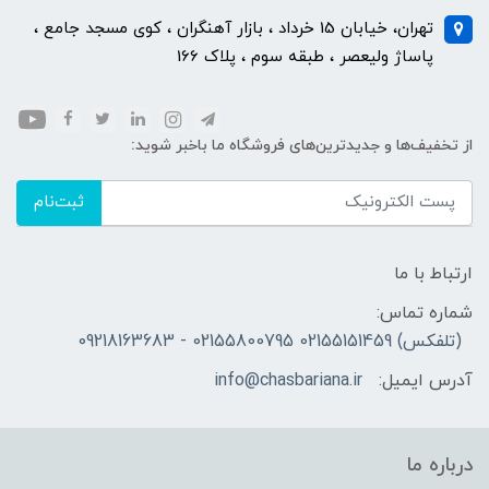
تهران، خیابان 15 خرداد ، بازار آهنگران ، کوی مسجد جامع ،
پاساژ ولیعصر ، طبقه سوم ، پلاک 166
از تخفیف‌ها و جدیدترین‌های فروشگاه ما باخبر شوید:
ثبت‌نام
ارتباط با ما
شماره تماس:
(تلفکس) 02155151459 02155800795 - 09218163683
آدرس ایمیل:
info@chasbariana.ir
درباره ما