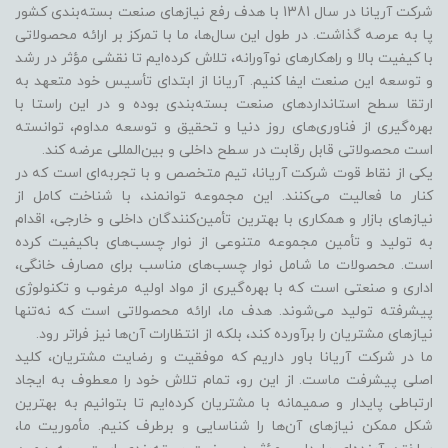
شرکت آریانا در سال 1381 با هدف رفع نیازهای صنعت بسته‌بندی کشور
پا به عرصه گذاشت. در طول این سال‌ها، ما با تمرکز بر ارائه محصولاتی
با کیفیت بالا و راهکارهای نوآورانه، تلاش کرده‌ایم تا نقشی مؤثر در رشد
و توسعه این صنعت ایفا کنیم. آریانا از ابتدای تأسیس خود متعهد به
ارتقا سطح استانداردهای صنعت بسته‌بندی بوده و در این راستا با
بهره‌گیری از فناوری‌های روز دنیا و تحقیق و توسعه مداوم، توانسته
است محصولاتی قابل رقابت در سطح داخلی و بین‌المللی عرضه کند.
یکی از نقاط قوت شرکت آریانا، تیم متخصص و با تجربه‌ای است که در
کنار ما فعالیت می‌کنند. این مجموعه توانمند، با شناخت کامل از
نیازهای بازار و همکاری با بهترین تأمین‌کنندگان داخلی و خارجی، اقدام
به تولید و تأمین مجموعه متنوعی از نوار چسب‌های باکیفیت کرده
است. محصولات ما شامل نوار چسب‌های مناسب برای مصارف خانگی،
اداری و صنعتی است که با بهره‌گیری از مواد اولیه مرغوب و تکنولوژی
پیشرفته تولید می‌شوند. هدف ما، ارائه محصولاتی است که نه‌تنها
نیازهای مشتریان را برآورده کند، بلکه از انتظارات آن‌ها نیز فراتر رود.
ما در شرکت آریانا باور داریم که موفقیت و رضایت مشتریان، کلید
اصلی پیشرفت ماست. از این رو، تمام تلاش خود را معطوف به ایجاد
ارتباطی پایدار و صمیمانه با مشتریان کرده‌ایم تا بتوانیم به بهترین
شکل ممکن نیازهای آن‌ها را شناسایی و برطرف کنیم. مأموریت ما،