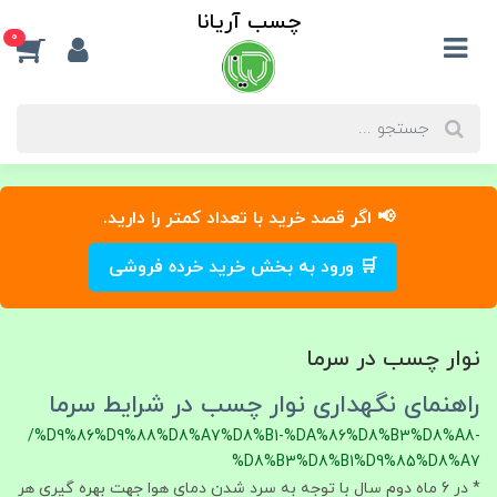
چسب آریانا
0
📢 اگر قصد خرید با تعداد کمتر را دارید.
🛒 ورود به بخش خرید خرده فروشی
نوار چسب در سرما
راهنمای نگهداری نوار چسب در شرایط سرما
/%D9%86%D9%88%D8%A7%D8%B1-%DA%86%D8%B3%D8%A8-
%D8%B3%D8%B1%D9%85%D8%A7
* در 6 ماه دوم سال با توجه به سرد شدن دمای هوا جهت بهره گیری هر