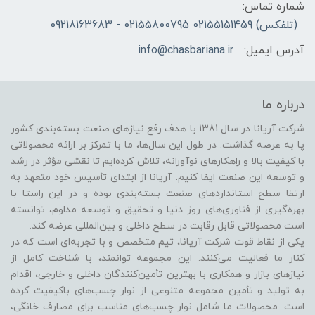
شماره تماس:
(تلفکس) 02155151459 02155800795 - 09218163683
آدرس ایمیل:
info@chasbariana.ir
درباره ما
شرکت آریانا در سال 1381 با هدف رفع نیازهای صنعت بسته‌بندی کشور
پا به عرصه گذاشت. در طول این سال‌ها، ما با تمرکز بر ارائه محصولاتی
با کیفیت بالا و راهکارهای نوآورانه، تلاش کرده‌ایم تا نقشی مؤثر در رشد
و توسعه این صنعت ایفا کنیم. آریانا از ابتدای تأسیس خود متعهد به
ارتقا سطح استانداردهای صنعت بسته‌بندی بوده و در این راستا با
بهره‌گیری از فناوری‌های روز دنیا و تحقیق و توسعه مداوم، توانسته
است محصولاتی قابل رقابت در سطح داخلی و بین‌المللی عرضه کند.
یکی از نقاط قوت شرکت آریانا، تیم متخصص و با تجربه‌ای است که در
کنار ما فعالیت می‌کنند. این مجموعه توانمند، با شناخت کامل از
نیازهای بازار و همکاری با بهترین تأمین‌کنندگان داخلی و خارجی، اقدام
به تولید و تأمین مجموعه متنوعی از نوار چسب‌های باکیفیت کرده
است. محصولات ما شامل نوار چسب‌های مناسب برای مصارف خانگی،