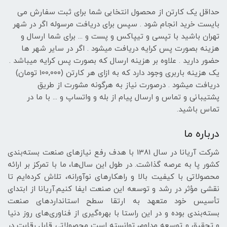
حداقل یک کارتن از محصول انتخابی شما برای ثبت سفارش می
بایست خرید انجام شود . سپس برای دریافت مرسوله اگر در شهر
تهران باشید با تپسی و تیپاکس و پست و ... برای شما ارسال و
هزینه بصورت پس کرایه دریافت میشود . اگر در سایر شهر ها
حضور دارید . علاوه بر هزینه ارسال که بصورت پس کرایه میباشد .
یک هزینه باربری وجود دارد که به ازای هر کارتن (100,۰۰۰ تومان)
دریافت میشود . درصورت نیاز به هرگونه مشورت از طریق
پشتیبانی و تماس و ارسال پیام از بله و واتساپ و ... با ما در
تماس باشید.
درباره ما
شرکت آریانا در سال 1381 با هدف رفع نیازهای صنعت بسته‌بندی
کشور پا به عرصه گذاشت. در طول این سال‌ها، ما با تمرکز بر ارائه
محصولاتی با کیفیت بالا و راهکارهای نوآورانه، تلاش کرده‌ایم تا
نقشی مؤثر در رشد و توسعه این صنعت ایفا کنیم.آریانا از ابتدای
تأسیس خود متعهد به ارتقا سطح استانداردهای صنعت
بسته‌بندی بوده و در این راستا با بهره‌گیری از فناوری‌های روز دنیا
و تحقیق و توسعه مداوم، توانسته است محصولاتی قابل رقابت در