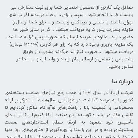
حداقل یک کارتن از محصول انتخابی شما برای ثبت سفارش می
بایست خرید انجام شود . سپس برای دریافت مرسوله اگر در شهر
تهران باشید با تپسی و تیپاکس و پست و ... برای شما ارسال و
هزینه بصورت پس کرایه دریافت میشود . اگر در سایر شهر ها
حضور دارید . علاوه بر هزینه ارسال که بصورت پس کرایه میباشد .
یک هزینه باربری وجود دارد که به ازای هر کارتن (100,۰۰۰ تومان)
دریافت میشود . درصورت نیاز به هرگونه مشورت از طریق
پشتیبانی و تماس و ارسال پیام از بله و واتساپ و ... با ما در
تماس باشید.
درباره ما
شرکت آریانا در سال 1381 با هدف رفع نیازهای صنعت بسته‌بندی
کشور پا به عرصه گذاشت. در طول این سال‌ها، ما با تمرکز بر ارائه
محصولاتی با کیفیت بالا و راهکارهای نوآورانه، تلاش کرده‌ایم تا
نقشی مؤثر در رشد و توسعه این صنعت ایفا کنیم.آریانا از ابتدای
تأسیس خود متعهد به ارتقا سطح استانداردهای صنعت
بسته‌بندی بوده و در این راستا با بهره‌گیری از فناوری‌های روز دنیا
و تحقیق و توسعه مداوم، توانسته است محصولاتی قابل رقابت در