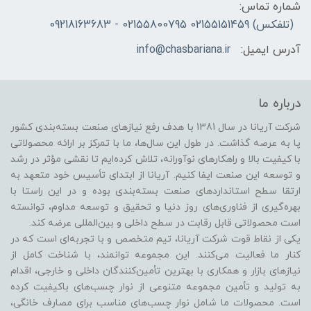
شماره تماس:
(تلفکس) 02155151459 02155800795 - 09218163683
آدرس ایمیل:
info@chasbariana.ir
درباره ما
شرکت آریانا در سال 1381 با هدف رفع نیازهای صنعت بسته‌بندی کشور
پا به عرصه گذاشت. در طول این سال‌ها، ما با تمرکز بر ارائه محصولاتی
با کیفیت بالا و راهکارهای نوآورانه، تلاش کرده‌ایم تا نقشی مؤثر در رشد
و توسعه این صنعت ایفا کنیم. آریانا از ابتدای تأسیس خود متعهد به
ارتقا سطح استانداردهای صنعت بسته‌بندی بوده و در این راستا با
بهره‌گیری از فناوری‌های روز دنیا و تحقیق و توسعه مداوم، توانسته
است محصولاتی قابل رقابت در سطح داخلی و بین‌المللی عرضه کند.
یکی از نقاط قوت شرکت آریانا، تیم متخصص و با تجربه‌ای است که در
کنار ما فعالیت می‌کنند. این مجموعه توانمند، با شناخت کامل از
نیازهای بازار و همکاری با بهترین تأمین‌کنندگان داخلی و خارجی، اقدام
به تولید و تأمین مجموعه متنوعی از نوار چسب‌های باکیفیت کرده
است. محصولات ما شامل نوار چسب‌های مناسب برای مصارف خانگی،