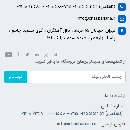
(تلفکس) 02155151459 02155800795 - 09218163683
info@chasbariana.ir
تهران، خیابان 15 خرداد ، بازار آهنگران ، کوی مسجد جامع ،
پاساژ ولیعصر ، طبقه سوم ، پلاک 166
از تخفیف‌ها و جدیدترین‌های فروشگاه ما باخبر شوید:
ثبت‌نام
ارتباط با ما
شماره تماس:
(تلفکس) 02155151459 02155800795 - 09218163683
آدرس ایمیل:
info@chasbariana.ir