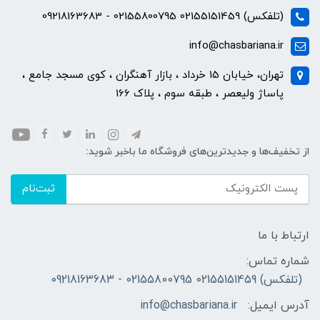
(تلفکس) 02155151459 02155800795 - 09218163683
info@chasbariana.ir
تهران، خیابان 15 خرداد ، بازار آهنگران ، کوی مسجد جامع ،
پاساژ ولیعصر ، طبقه سوم ، پلاک 166
از تخفیف‌ها و جدیدترین‌های فروشگاه ما باخبر شوید:
ثبت‌نام
ارتباط با ما
شماره تماس:
(تلفکس) 02155151459 02155800795 - 09218163683
آدرس ایمیل:
info@chasbariana.ir