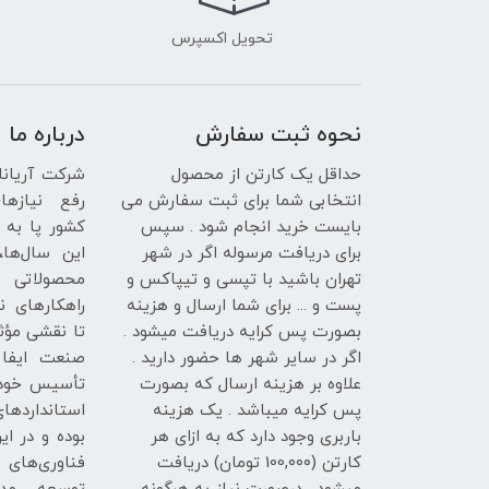
تحویل اکسپرس
نحوه ثبت سفارش
درباره ما
حداقل یک کارتن از محصول
انتخابی شما برای ثبت سفارش می
رفع نیازها
بایست خرید انجام شود . سپس
کشور پا به 
برای دریافت مرسوله اگر در شهر
این سال‌ها، 
تهران باشید با تپسی و تیپاکس و
محصولاتی 
پست و ... برای شما ارسال و هزینه
راهکارهای نو
بصورت پس کرایه دریافت میشود .
تا نقشی مؤث
اگر در سایر شهر ها حضور دارید .
صنعت ایفا ک
علاوه بر هزینه ارسال که بصورت
تأسیس خود 
پس کرایه میباشد . یک هزینه
استاندارده
باربری وجود دارد که به ازای هر
بوده و در این
کارتن (100,۰۰۰ تومان) دریافت
فناوری‌های 