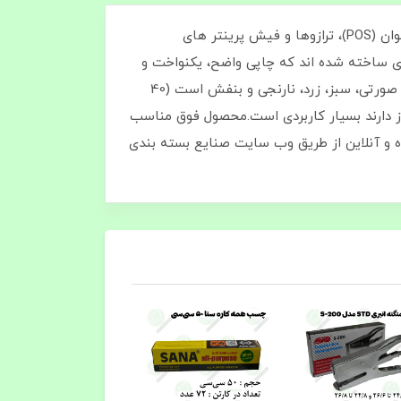
رول کاغذ حرارتی رنگی هانسول ساخت کره جنوبی، محصولی استاندارد و با کیفیت برای چاپ رسید در دستگاه‌ های کارتخوان (POS)، ترازوها و فیش‌ پرینتر های
یلی‌ متر عرض و 12 متر طول تولید شده‌ اند و از کاغذ 55 گرمی ترمال کره‌ ای ساخته شده‌ اند که چاپی واضح، یکنواخت و
بدون نیاز به جوهر ارائه می‌ دهند.هر کارتن شامل 12 بسته 20 عددی و در مجموع 240 رول حرارتی رنگی در رنگ‌ های آبی، صورتی، سبز، زرد، نارنجی و بنفش است (40
یاز دارند بسیار کاربردی است.محصول فوق مناسب
ا عرض 54 میلی‌ متر است و فقط به صورت عمده و آنلاین از طریق وب‌ سایت صنایع بسته بندی