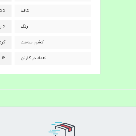
55 گرمی کر
کاغذ
6 رنگ جور به رنگ های آبی، صورتی، سبز، بنفش، زرد و نارنجی از هرکدام 2 بسته 20 عددی
رنگ
کره
کشور ساخت
12 بسته 20 عددی (در مجموع 240 عدد رول)
تعداد در کارتن