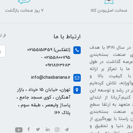
ضمانت اصل‌بودن کالا
۷ روز ضمانت بازگشت
ارتباط با ما
از 
شرکت آریانا در سال 1381 با هدف
(تلفکس) 02155151459
ی صنعت بسته‌بندی
02155800795 -
عرصه گذاشت. در طول
09218163683
ما با تمرکز بر ارائه
با کیفیت بالا و
info@chasbariana.ir
آورانه، تلاش کرده‌ایم
تهران، خیابان 15 خرداد ، بازار
ر در رشد و توسعه این
نیم.آریانا از ابتدای
آهنگران ، کوی مسجد جامع ،
متعهد به ارتقا سطح
پاساژ ولیعصر ، طبقه سوم ،
ای صنعت بسته‌بندی
پلاک 166
 راستا با بهره‌گیری از
روز دنیا و تحقیق و