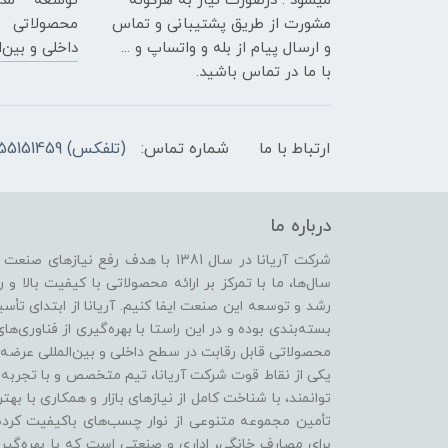
میشود . درصورت نیاز به هرگونه
توسعه مدا
مشورت از طریق پشتیبانی و تماس
محصولاتی ق
و ارسال پیام از بله و واتساپ و ...
داخلی و بین‌ا
با ما در تماس باشید.
ارتباط با ما
شماره تماس:
(تلفکس) 02155151459 02155800795 - 09218163683
درباره ما
شرکت آریانا در سال 1381 با هدف رفع
سال‌ها، ما با تمرکز بر ارائه محصولاتی با کیفیت بالا و 
رشد و توسعه این صنعت ایفا کنیم. آریانا از ابتدای ت
بسته‌بندی بوده و در این راستا با بهره‌گیری از فناوری‌
محصولاتی قابل رقابت در سطح داخلی و بین‌المللی عرضه 
یکی از نقاط قوت شرکت آریانا، تیم متخصص و با تجربه‌ا
توانمند، با شناخت کامل از نیازهای بازار و همکاری با بهت
تأمین مجموعه متنوعی از نوار چسب‌های باکیفیت کر
برای مصارف خانگی، اداری و صنعتی است که با بهره‌گیری