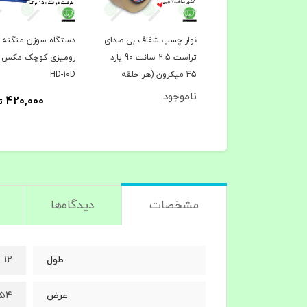
 کاغذ حرارتی هانسول
نوار چسب شفاف بی‌ صدای
دستگاه سوزن منگنه
5 میل ساده ساخت کره –
تراست 2.5 سانت 90 یارد
رومیزی کوچک مکس 
ترازو و کارتخوان
45 میکرون (هر حلقه
HD-10D
د عمده 20.500)
72.000 تومان)
ناموجود
420,000
4,920,000
تومان
ت
مشخصات
دیدگاه‌ها
12 متر
طول
54 میلی متر (5.4 سان
عرض