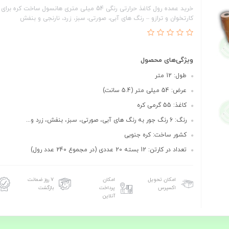
خرید عمده رول کاغذ حرارتی رنگی 54 میلی‌ متری هانسول ساخت کره
کارتخوان و ترازو – رنگ‌ های آبی، صورتی، سبز، زرد، نارنجی و بنفش
ویژگی‌های محصول
طول: 12 متر
عرض: 54 میلی متر (5.4 سانت)
کاغذ: 55 گرمی کره
رنگ: 6 رنگ جور به رنگ های آبی، صورتی، سبز، بنفش، زرد و...
کشور ساخت: کره جنوبی
تعداد در کارتن: 12 بسته 20 عددی (در مجموع 240 عدد رول)
امکان تحویل
امکان
۷ روز ضمانت
اکسپرس
پرداخت
بازگشت
آنلاین