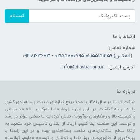
ثبت‌نام
ارتباط با ما
شماره تماس:
(تلفکس) 02155151459 02155800795 - 09218163683
آدرس ایمیل:
info@chasbariana.ir
درباره ما
شرکت آریانا در سال 1381 با هدف رفع نیازهای صنعت بسته‌بندی کشور
پا به عرصه گذاشت. در طول این سال‌ها، ما با تمرکز بر ارائه محصولاتی
با کیفیت بالا و راهکارهای نوآورانه، تلاش کرده‌ایم تا نقشی مؤثر در رشد
و توسعه این صنعت ایفا کنیم. آریانا از ابتدای تأسیس خود متعهد به
ارتقا سطح استانداردهای صنعت بسته‌بندی بوده و در این راستا با
بهره‌گیری از فناوری‌های روز دنیا و تحقیق و توسعه مداوم، توانسته