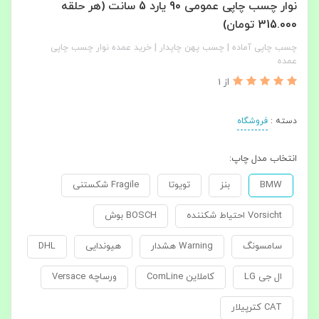
نوار چسب چاپی عمومی 90 یارد 5 سانت (هر حلقه
315.000 تومان)
چسب چاپی آماده | چسب پهن چاپدار | خرید عمده نوار چسب چاپی
عمده
از 1
دسته :
فروشگاه
انتخاب مدل چاپ:
BMW
بنز
تویوتا
Fragile شکستنی
Vorsicht احتیاط شکننده
BOSCH بوش
سامسونگ
Warning هشدار
هیوندایی
DHL
ال جی LG
کاملاین ComLine
ورساچه Versace
CAT کترپیلار