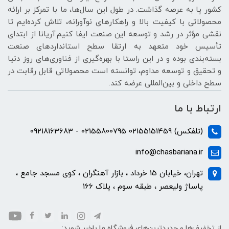
کشور پا به عرصه گذاشت. در طول این سال‌ها، ما با تمرکز بر ارائه
محصولاتی با کیفیت بالا و راهکارهای نوآورانه، تلاش کرده‌ایم تا
نقشی مؤثر در رشد و توسعه این صنعت ایفا کنیم.آریانا از ابتدای
تأسیس خود متعهد به ارتقا سطح استانداردهای صنعت
بسته‌بندی بوده و در این راستا با بهره‌گیری از فناوری‌های روز دنیا
و تحقیق و توسعه مداوم، توانسته است محصولاتی قابل رقابت در
سطح داخلی و بین‌المللی عرضه کند.
ارتباط با ما
(تلفکس) 02155151459 02155800795 - 09218163683
info@chasbariana.ir
تهران، خیابان 15 خرداد ، بازار آهنگران ، کوی مسجد جامع ،
پاساژ ولیعصر ، طبقه سوم ، پلاک 166
از تخفیف‌ها و جدیدترین‌های فروشگاه ما باخبر شوید: