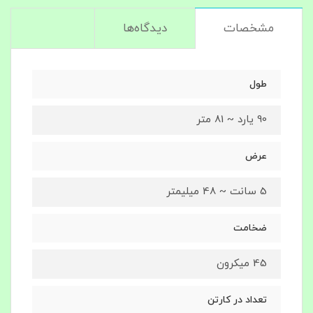
مشخصات
دیدگاه‌ها
طول
90 یارد ~ 81 متر
عرض
5 سانت ~ 48 میلیمتر
ضخامت
45 میکرون
تعداد در کارتن