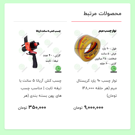
محصولات مرتبط
تال
نوار چسب ۹۰ یارد کریستال
چسب کش آریانا 5 سانت با
میم (هر حلقه 148,۰۰۰
تیغه ثابت | مناسب چسب‌
سانت
تومان)
های پهن بسته‌ بندی (هر
منا
عدد ۲70.000 تومان)
350,000
9,000,000
مان
تومان
تومان
توما