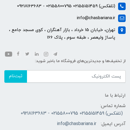
(تلفکس) 02155151459 02155800795 - 09218163683
info@chasbariana.ir
تهران، خیابان 15 خرداد ، بازار آهنگران ، کوی مسجد جامع ،
پاساژ ولیعصر ، طبقه سوم ، پلاک 166
از تخفیف‌ها و جدیدترین‌های فروشگاه ما باخبر شوید:
ثبت‌نام
ارتباط با ما
شماره تماس:
(تلفکس) 02155151459 02155800795 - 09218163683
آدرس ایمیل:
info@chasbariana.ir