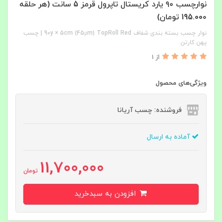
نوارچسب ۹۰ یارد کریستال تاپرول قرمز 5 سانت (هر حلقه
195.00۰ تومان)
نوار چسب بسته‌ بندی شفاف 90y × 5cm (45μm) TopRoll Red | چسب
پهن کارتن
از 1
ویژگی‌های محصول
فروشنده: چسب آریانا
آماده به ارسال
11,700,000
تومان
افزودن به سبدخرید