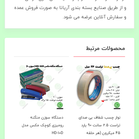
و از طریق صنایع بسته بندی آریانا به‌ صورت فروش عمده
و سفارش آنلاین عرضه می‌ شود.
محصولات مرتبط
رول کاغذ حرارتی هانسول 54
نوار چسب شفاف بی‌ صدای
دستگاه سوزن منگنه
دستگ
ول
تراست 2.5 سانت 90 یارد
رومیزی کوچک مکس مدل
45 میکرون (هر حلقه
HD-10D
سوزن 24/6 ت