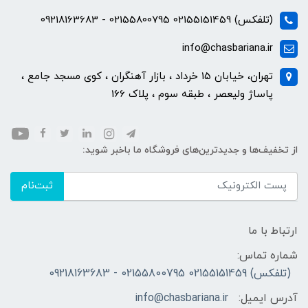
(تلفکس) 02155151459 02155800795 - 09218163683
info@chasbariana.ir
تهران، خیابان 15 خرداد ، بازار آهنگران ، کوی مسجد جامع ،
پاساژ ولیعصر ، طبقه سوم ، پلاک 166
از تخفیف‌ها و جدیدترین‌های فروشگاه ما باخبر شوید:
ثبت‌نام
ارتباط با ما
شماره تماس:
(تلفکس) 02155151459 02155800795 - 09218163683
آدرس ایمیل:
info@chasbariana.ir