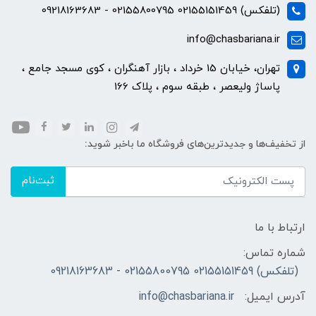
(تلفکس) 02155151459 02155800795 - 09218163683
info@chasbariana.ir
تهران، خیابان 15 خرداد ، بازار آهنگران ، کوی مسجد جامع ،
پاساژ ولیعصر ، طبقه سوم ، پلاک 166
از تخفیف‌ها و جدیدترین‌های فروشگاه ما باخبر شوید:
ثبت‌نام
ارتباط با ما
شماره تماس:
(تلفکس) 02155151459 02155800795 - 09218163683
آدرس ایمیل:
info@chasbariana.ir