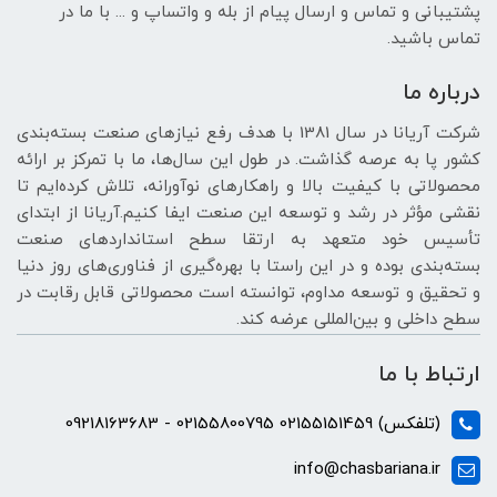
پشتیبانی و تماس و ارسال پیام از بله و واتساپ و ... با ما در
تماس باشید.
درباره ما
شرکت آریانا در سال 1381 با هدف رفع نیازهای صنعت بسته‌بندی
کشور پا به عرصه گذاشت. در طول این سال‌ها، ما با تمرکز بر ارائه
محصولاتی با کیفیت بالا و راهکارهای نوآورانه، تلاش کرده‌ایم تا
نقشی مؤثر در رشد و توسعه این صنعت ایفا کنیم.آریانا از ابتدای
تأسیس خود متعهد به ارتقا سطح استانداردهای صنعت
بسته‌بندی بوده و در این راستا با بهره‌گیری از فناوری‌های روز دنیا
و تحقیق و توسعه مداوم، توانسته است محصولاتی قابل رقابت در
سطح داخلی و بین‌المللی عرضه کند.
ارتباط با ما
(تلفکس) 02155151459 02155800795 - 09218163683
info@chasbariana.ir