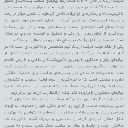
شرکت آریانا در سال 1381 با هدف رفع نیازهای صنعت بسته‌بندی کشور
پا به عرصه گذاشت. در طول این سال‌ها، ما با تمرکز بر ارائه محصولاتی
با کیفیت بالا و راهکارهای نوآورانه، تلاش کرده‌ایم تا نقشی مؤثر در رشد
و توسعه این صنعت ایفا کنیم. آریانا از ابتدای تأسیس خود متعهد به
ارتقا سطح استانداردهای صنعت بسته‌بندی بوده و در این راستا با
بهره‌گیری از فناوری‌های روز دنیا و تحقیق و توسعه مداوم، توانسته
است محصولاتی قابل رقابت در سطح داخلی و بین‌المللی عرضه کند.
یکی از نقاط قوت شرکت آریانا، تیم متخصص و با تجربه‌ای است که در
کنار ما فعالیت می‌کنند. این مجموعه توانمند، با شناخت کامل از
نیازهای بازار و همکاری با بهترین تأمین‌کنندگان داخلی و خارجی، اقدام
به تولید و تأمین مجموعه متنوعی از نوار چسب‌های باکیفیت کرده
است. محصولات ما شامل نوار چسب‌های مناسب برای مصارف خانگی،
اداری و صنعتی است که با بهره‌گیری از مواد اولیه مرغوب و تکنولوژی
پیشرفته تولید می‌شوند. هدف ما، ارائه محصولاتی است که نه‌تنها
نیازهای مشتریان را برآورده کند، بلکه از انتظارات آن‌ها نیز فراتر رود.
ما در شرکت آریانا باور داریم که موفقیت و رضایت مشتریان، کلید
اصلی پیشرفت ماست. از این رو، تمام تلاش خود را معطوف به ایجاد
ارتباطی پایدار و صمیمانه با مشتریان کرده‌ایم تا بتوانیم به بهترین
شکل ممکن نیازهای آن‌ها را شناسایی و برطرف کنیم. مأموریت ما،
ساختن آینده‌ای پایدار و مؤثر در صنعت بسته‌بندی است و به همین