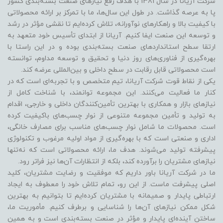
شرکت آریانا در سال 1381 با هدف رفع نیازهای صنعت بسته‌بندی کشور
پا به عرصه گذاشت. در طول این سال‌ها، ما با تمرکز بر ارائه محصولاتی
با کیفیت بالا و راهکارهای نوآورانه، تلاش کرده‌ایم تا نقشی مؤثر در رشد
و توسعه این صنعت ایفا کنیم. آریانا از ابتدای تأسیس خود متعهد به
ارتقا سطح استانداردهای صنعت بسته‌بندی بوده و در این راستا با
بهره‌گیری از فناوری‌های روز دنیا و تحقیق و توسعه مداوم، توانسته
است محصولاتی قابل رقابت در سطح داخلی و بین‌المللی عرضه کند.
یکی از نقاط قوت شرکت آریانا، تیم متخصص و با تجربه‌ای است که در
کنار ما فعالیت می‌کنند. این مجموعه توانمند، با شناخت کامل از
نیازهای بازار و همکاری با بهترین تأمین‌کنندگان داخلی و خارجی، اقدام
به تولید و تأمین مجموعه متنوعی از نوار چسب‌های باکیفیت کرده
است. محصولات ما شامل نوار چسب‌های مناسب برای مصارف خانگی،
اداری و صنعتی است که با بهره‌گیری از مواد اولیه مرغوب و تکنولوژی
پیشرفته تولید می‌شوند. هدف ما، ارائه محصولاتی است که نه‌تنها
نیازهای مشتریان را برآورده کند، بلکه از انتظارات آن‌ها نیز فراتر رود.
ما در شرکت آریانا باور داریم که موفقیت و رضایت مشتریان، کلید
اصلی پیشرفت ماست. از این رو، تمام تلاش خود را معطوف به ایجاد
ارتباطی پایدار و صمیمانه با مشتریان کرده‌ایم تا بتوانیم به بهترین
شکل ممکن نیازهای آن‌ها را شناسایی و برطرف کنیم. مأموریت ما،
ساختن آینده‌ای پایدار و مؤثر در صنعت بسته‌بندی است و به همین