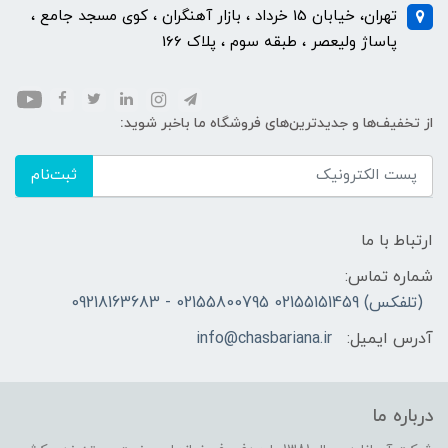
تهران، خیابان 15 خرداد ، بازار آهنگران ، کوی مسجد جامع ،
پاساژ ولیعصر ، طبقه سوم ، پلاک 166
از تخفیف‌ها و جدیدترین‌های فروشگاه ما باخبر شوید:
ثبت‌نام
ارتباط با ما
شماره تماس:
(تلفکس) 02155151459 02155800795 - 09218163683
آدرس ایمیل:
info@chasbariana.ir
درباره ما