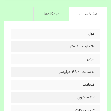
مشخصات
دیدگاه‌ها
طول
90 یارد ~ 81 متر
عرض
5 سانت ~ 48 میلیمتر
ضخامت
42 میکرون
تعداد در کارتن