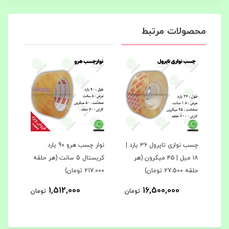
محصولات مرتبط
نوار چسب شفاف تاپرول ۱۸۰
چسب نواری تاپرول ۳۶ یارد |
نوار چسب هرو 90 یارد
امت
۱۸ میل | ۴۵ میکرون (هر
کریستال 5 سانت (هر حلقه
حلقه 27.500 تومان)
217.000 تومان)
توما
1,512,000
16,500,000
مان
تومان
تومان