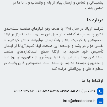
پشتیبانی و تماس و ارسال پیام از بله و واتساپ و ... با ما در
تماس باشید.
درباره ما
شرکت آریانا در سال 1381 با هدف رفع نیازهای صنعت بسته‌بندی
کشور پا به عرصه گذاشت. در طول این سال‌ها، ما با تمرکز بر ارائه
محصولاتی با کیفیت بالا و راهکارهای نوآورانه، تلاش کرده‌ایم تا
نقشی مؤثر در رشد و توسعه این صنعت ایفا کنیم.آریانا از ابتدای
تأسیس خود متعهد به ارتقا سطح استانداردهای صنعت
بسته‌بندی بوده و در این راستا با بهره‌گیری از فناوری‌های روز دنیا
و تحقیق و توسعه مداوم، توانسته است محصولاتی قابل رقابت در
سطح داخلی و بین‌المللی عرضه کند.
ارتباط با ما
(تلفکس) 02155151459 02155800795 - 09218163683
info@chasbariana.ir