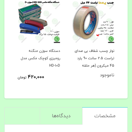
رول کاغذ حرارتی هانسول 54
نوار چسب شفاف بی‌ صدای
دستگاه سوزن منگنه
دستگ
ول
تراست 2.5 سانت 90 یارد
رومیزی کوچک مکس مدل
45 میکرون (هر حلقه
HD-10D
سوزن 24/6 ت
72.000 تومان)
ناموجود
420,000
مان
تومان
مشخصات
دیدگاه‌ها