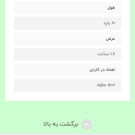
طول
10 یارد
عرض
1.8 سانت
تعداد در کارتن
500 حلقه
برگشت به بالا