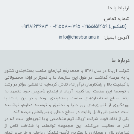
ارتباط با ما
شماره تماس:
(تلفکس) 02155151459 02155800795 - 09218163683
آدرس ایمیل:
info@chasbariana.ir
درباره ما
شرکت آریانا در سال 1381 با هدف رفع نیازهای صنعت بسته‌بندی کشور
پا به عرصه گذاشت. در طول این سال‌ها، ما با تمرکز بر ارائه محصولاتی
با کیفیت بالا و راهکارهای نوآورانه، تلاش کرده‌ایم تا نقشی مؤثر در رشد
و توسعه این صنعت ایفا کنیم. آریانا از ابتدای تأسیس خود متعهد به
ارتقا سطح استانداردهای صنعت بسته‌بندی بوده و در این راستا با
بهره‌گیری از فناوری‌های روز دنیا و تحقیق و توسعه مداوم، توانسته
است محصولاتی قابل رقابت در سطح داخلی و بین‌المللی عرضه کند.
یکی از نقاط قوت شرکت آریانا، تیم متخصص و با تجربه‌ای است که در
کنار ما فعالیت می‌کنند. این مجموعه توانمند، با شناخت کامل از
نیازهای بازار و همکاری با بهترین تأمین‌کنندگان داخلی و خارجی، اقدام