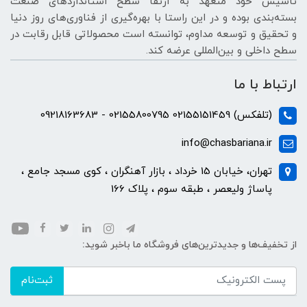
تأسیس خود متعهد به ارتقا سطح استانداردهای صنعت
بسته‌بندی بوده و در این راستا با بهره‌گیری از فناوری‌های روز دنیا
و تحقیق و توسعه مداوم، توانسته است محصولاتی قابل رقابت در
سطح داخلی و بین‌المللی عرضه کند.
ارتباط با ما
(تلفکس) 02155151459 02155800795 - 09218163683
info@chasbariana.ir
تهران، خیابان 15 خرداد ، بازار آهنگران ، کوی مسجد جامع ،
پاساژ ولیعصر ، طبقه سوم ، پلاک 166
از تخفیف‌ها و جدیدترین‌های فروشگاه ما باخبر شوید:
ثبت‌نام