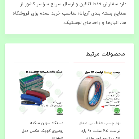
دارد.سفارش فقط آنلاین و ارسال سریع سراسر کشور از
صنایع بسته‌ بندی آریانا؛ مناسب خرید عمده برای فروشگاه‌
ها، انبارها و واحدهای لجستیک.
محصولات مرتبط
رول کاغذ حرارتی هانسول 54
نوار چسب شفاف بی‌ صدای
دستگاه سوزن منگنه
دستگ
ول
تراست 2.5 سانت 90 یارد
رومیزی کوچک مکس مدل
45 میکرون (هر حلقه
HD-10D
سوزن 24/6 ت