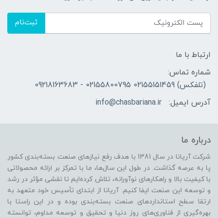
ثبت‌نام
ارتباط با ما
شماره تماس:
(تلفکس) 02155151459 02155800795 - 09218163683
آدرس ایمیل:
info@chasbariana.ir
درباره ما
شرکت آریانا در سال 1381 با هدف رفع نیازهای صنعت بسته‌بندی کشور
پا به عرصه گذاشت. در طول این سال‌ها، ما با تمرکز بر ارائه محصولاتی
با کیفیت بالا و راهکارهای نوآورانه، تلاش کرده‌ایم تا نقشی مؤثر در رشد
و توسعه این صنعت ایفا کنیم. آریانا از ابتدای تأسیس خود متعهد به
ارتقا سطح استانداردهای صنعت بسته‌بندی بوده و در این راستا با
بهره‌گیری از فناوری‌های روز دنیا و تحقیق و توسعه مداوم، توانسته