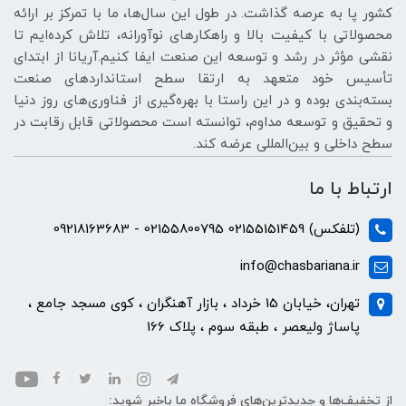
کشور پا به عرصه گذاشت. در طول این سال‌ها، ما با تمرکز بر ارائه
محصولاتی با کیفیت بالا و راهکارهای نوآورانه، تلاش کرده‌ایم تا
نقشی مؤثر در رشد و توسعه این صنعت ایفا کنیم.آریانا از ابتدای
تأسیس خود متعهد به ارتقا سطح استانداردهای صنعت
بسته‌بندی بوده و در این راستا با بهره‌گیری از فناوری‌های روز دنیا
و تحقیق و توسعه مداوم، توانسته است محصولاتی قابل رقابت در
سطح داخلی و بین‌المللی عرضه کند.
ارتباط با ما
(تلفکس) 02155151459 02155800795 - 09218163683
info@chasbariana.ir
تهران، خیابان 15 خرداد ، بازار آهنگران ، کوی مسجد جامع ،
پاساژ ولیعصر ، طبقه سوم ، پلاک 166
از تخفیف‌ها و جدیدترین‌های فروشگاه ما باخبر شوید: