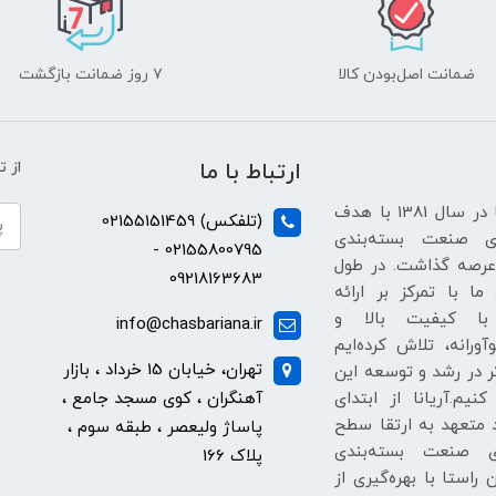
ضمانت اصل‌بودن کالا
۷ روز ضمانت بازگشت
ارتباط با ما
از 
شرکت آریانا در سال 1381 با هدف
(تلفکس) 02155151459
ی صنعت بسته‌بندی
02155800795 -
عرصه گذاشت. در طول
09218163683
ما با تمرکز بر ارائه
با کیفیت بالا و
info@chasbariana.ir
آورانه، تلاش کرده‌ایم
تهران، خیابان 15 خرداد ، بازار
ر در رشد و توسعه این
نیم.آریانا از ابتدای
آهنگران ، کوی مسجد جامع ،
متعهد به ارتقا سطح
پاساژ ولیعصر ، طبقه سوم ،
ای صنعت بسته‌بندی
پلاک 166
 راستا با بهره‌گیری از