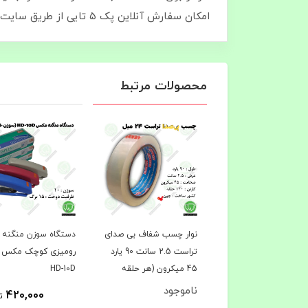
امکان سفارش آنلاین پک ۵ تایی از طریق سایت صنایع بسته‌ بندی آریانا فعال است و ارسال به سراسر کشور انجام می‌شود.
محصولات مرتبط
 کاغذ حرارتی هانسول
نوار چسب شفاف بی‌ صدای
دستگاه سوزن منگنه
5 میل ساده ساخت کره –
تراست 2.5 سانت 90 یارد
رومیزی کوچک مکس 
ترازو و کارتخوان
45 میکرون (هر حلقه
HD-10D
د عمده 20.500)
72.000 تومان)
ناموجود
420,000
4,920,000
تومان
ت