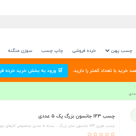
چسب پهن
خرده فروشی
چاپ چسب
سوزن منگنه
صد خرید با تعداد کمتر را دارید.
🛒 ورود به بخش خرید خرده ف
چسب 123 جانسون بزرگ پک ۵ عددی
چسب فوری 123 جانسون سایز بزرگ – بسته ۵ عددی مخصوص کارهای چوب و MDF