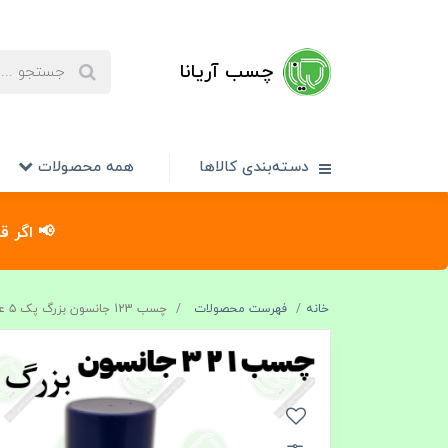
چسب آریانا
دسته‌بندی کالاها
همه محصولات
📢 اگر ق
خانه
فهرست محصولات
چسب 123 جانسون بزرگ پک ۵ عددی