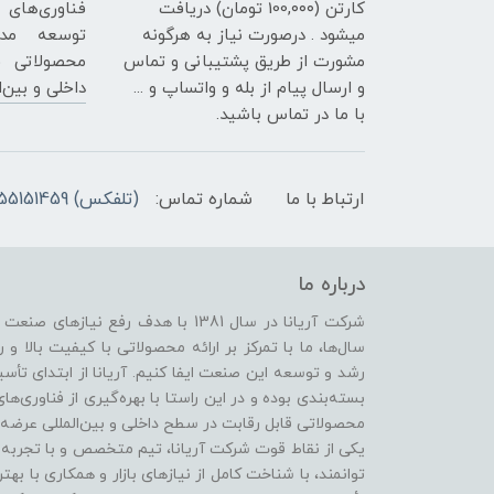
کارتن (100,۰۰۰ تومان) دریافت
فناوری‌های 
میشود . درصورت نیاز به هرگونه
توسعه مدا
مشورت از طریق پشتیبانی و تماس
محصولاتی ق
و ارسال پیام از بله و واتساپ و ...
داخلی و بین‌ا
با ما در تماس باشید.
ارتباط با ما
شماره تماس:
(تلفکس) 02155151459 02155800795 - 09218163683
درباره ما
شرکت آریانا در سال 1381 با هدف رفع
سال‌ها، ما با تمرکز بر ارائه محصولاتی با کیفیت بالا و 
رشد و توسعه این صنعت ایفا کنیم. آریانا از ابتدای ت
بسته‌بندی بوده و در این راستا با بهره‌گیری از فناوری‌
محصولاتی قابل رقابت در سطح داخلی و بین‌المللی عرضه 
یکی از نقاط قوت شرکت آریانا، تیم متخصص و با تجربه‌ا
توانمند، با شناخت کامل از نیازهای بازار و همکاری با بهت